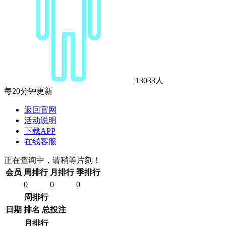
13033人
每20分钟更新
返回官网
活动说明
下载APP
在线客服
正在查询中，请稍等片刻！
会员
周排行
月排行
季排行
0
0
0
周排行
日期
排名
总投注
月排行