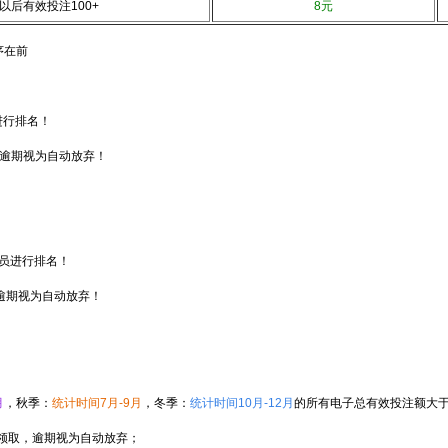
名以后有效投注100+
8元
序在前
进行排名！
逾期视为自动放弃！
员
进行排名！
逾期视为自动放弃！
月
，秋季：
统计时间7月-9月
，冬季：
统计时间10月-12月
的
所有电子总有效投注额大于
领取，逾期视为自动放弃
；