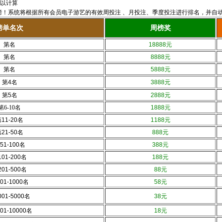
予以计算
榜！系统将根据所有会员电子游艺的有效周投注 、月投注、季度投注进行排名，并自
榜单名次
周榜奖
第
名
18888元
第
名
8888元
第
名
5888元
第4名
3888元
第5名
2888元
第6-10名
1888元
11-20名
1188元
21-50名
8
88元
51-100名
388元
01-200名
188元
01-500名
88元
01-1000名
58元
01-5000名
38元
01-10000名
18元