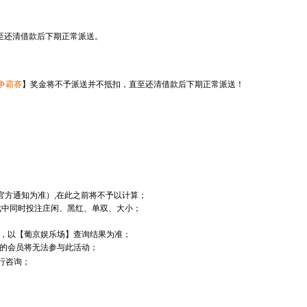
至还清借款后下期正常派送。
争霸赛
】奖金将不予派送并不抵扣，直至还清借款后下期正常派送！
以官方通知为准）,在此之前将不予以计算；
戏中同时投注庄闲、黑红、单双、大小；
议，以【葡京娱乐场】查询结果为准；
单的会员将无法参与此活动；
进行咨询；