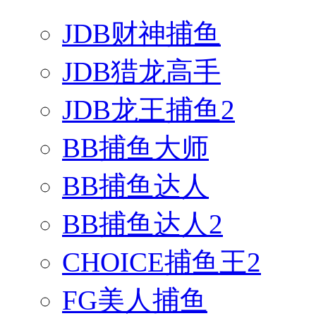
JDB财神捕鱼
JDB猎龙高手
JDB龙王捕鱼2
BB捕鱼大师
BB捕鱼达人
BB捕鱼达人2
CHOICE捕鱼王2
FG美人捕鱼