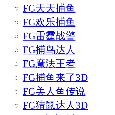
FG天天捕鱼
FG欢乐捕鱼
FG雷霆战警
FG捕鸟达人
FG魔法王者
FG捕鱼来了3D
FG美人鱼传说
FG猎鼠达人3D