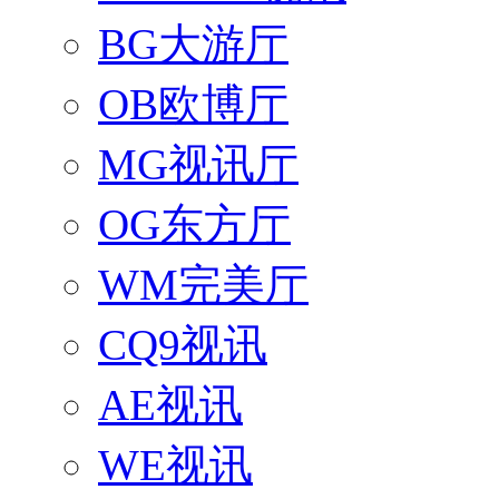
BG大游厅
OB欧博厅
MG视讯厅
OG东方厅
WM完美厅
CQ9视讯
AE视讯
WE视讯