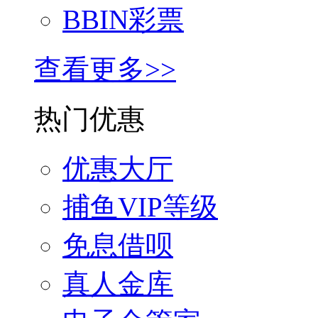
BBIN彩票
查看更多>>
热门优惠
优惠大厅
捕鱼VIP等级
免息借呗
真人金库