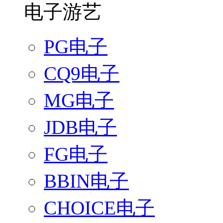
电子游艺
PG电子
CQ9电子
MG电子
JDB电子
FG电子
BBIN电子
CHOICE电子