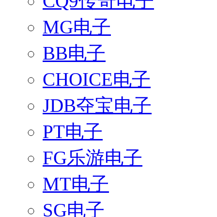
CQ9传奇电子
MG电子
BB电子
CHOICE电子
JDB夺宝电子
PT电子
FG乐游电子
MT电子
SG电子