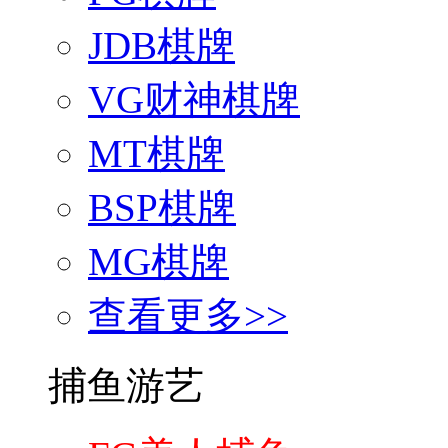
JDB棋牌
VG财神棋牌
MT棋牌
BSP棋牌
MG棋牌
查看更多>>
捕鱼游艺