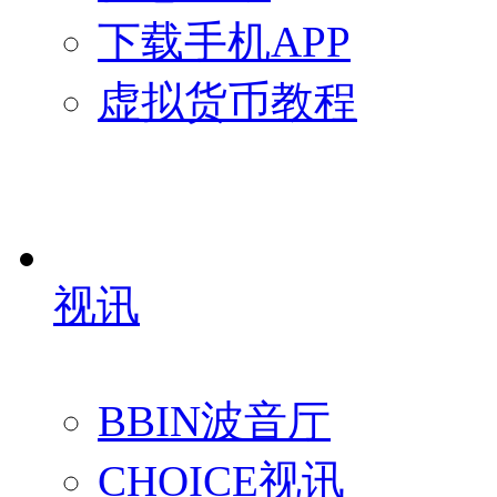
下载手机APP
虚拟货币教程
视讯
BBIN波音厅
CHOICE视讯