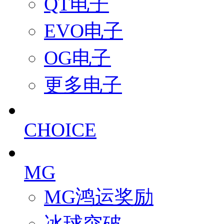
QT电子
EVO电子
OG电子
更多电子
CHOICE
MG
MG鸿运奖励
冰球突破