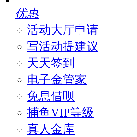
优惠
活动大厅申请
写活动提建议
天天签到
电子金管家
免息借呗
捕鱼VIP等级
真人金库