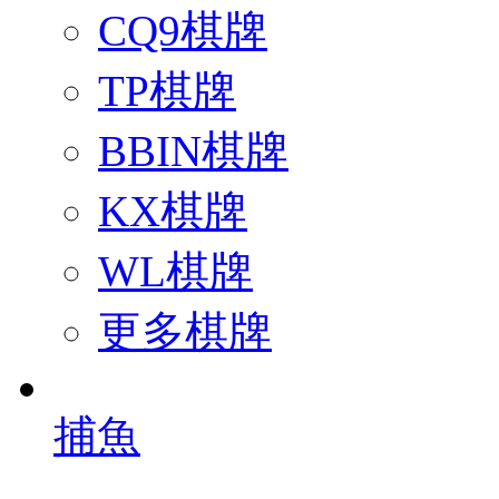
CQ9棋牌
TP棋牌
BBIN棋牌
KX棋牌
WL棋牌
更多棋牌
捕魚