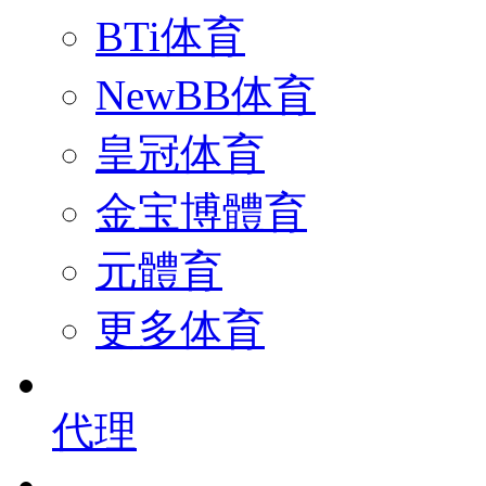
BTi体育
NewBB体育
皇冠体育
金宝博體育
元體育
更多体育
代理