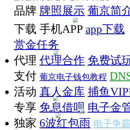
品牌
牌照展示
葡京简
下载
手机APP
app下载
赏金任务
代理
代理合作
免费试
支付
DN
葡京电子钱包教程
活动
真人金库
捕鱼VI
专享
免息借呗
电子金
独家
6波红包雨
电子争