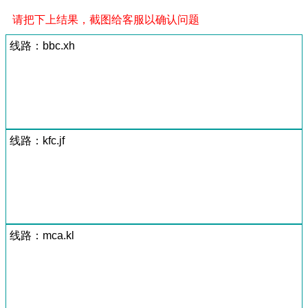
请把下上结果，截图给客服以确认问题
线路：bbc.xh
线路：kfc.jf
线路：mca.kl